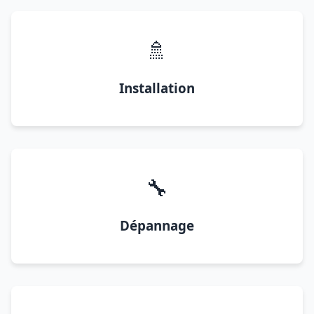
🚿
Installation
🔧
Dépannage