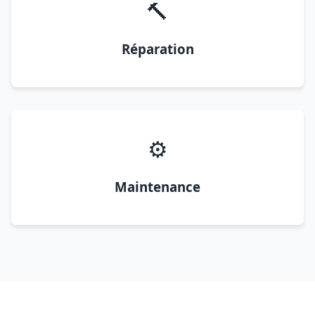
🔨
Réparation
⚙️
Maintenance