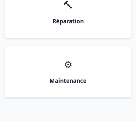
🔨
Réparation
⚙️
Maintenance