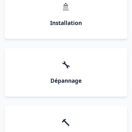
🚿
Installation
🔧
Dépannage
🔨