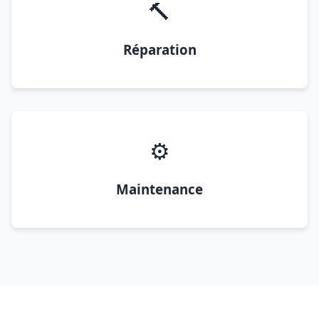
🔨
Réparation
⚙️
Maintenance