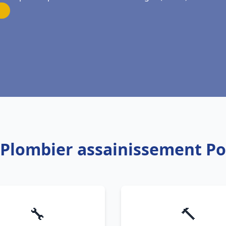
: Plombier assainissement P
🔧
🔨