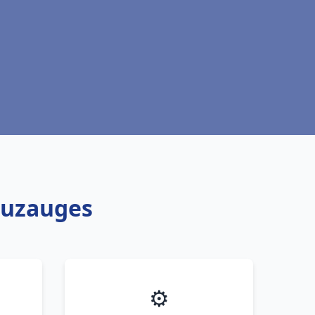
ouzauges
⚙️