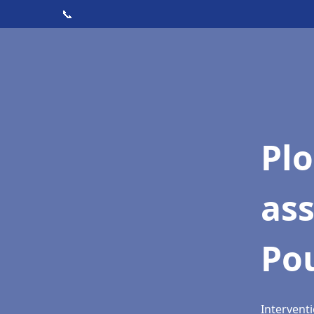
📞
Pl
as
Po
Intervent