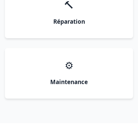
🔨
Réparation
⚙️
Maintenance