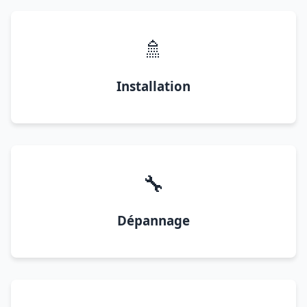
🚿
Installation
🔧
Dépannage