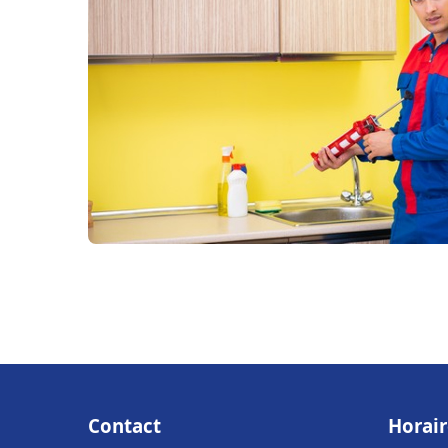
Contact
Horair