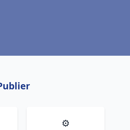
Publier
⚙️