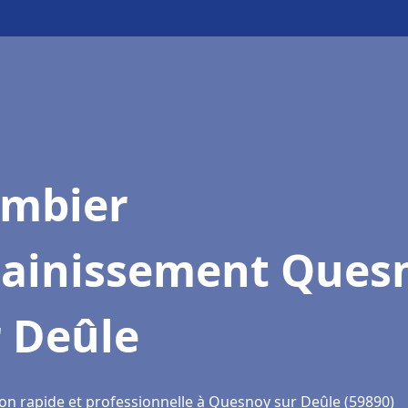
ombier
sainissement Ques
r Deûle
ion rapide et professionnelle à Quesnoy sur Deûle (59890)