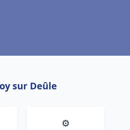
oy sur Deûle
⚙️