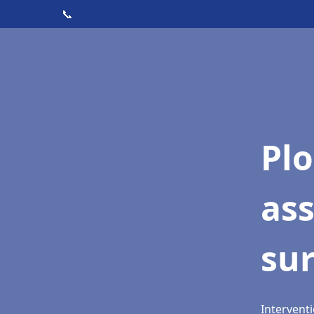
📞
Pl
as
su
Intervent