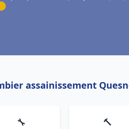
ombier assainissement Quesn
🔧
🔨