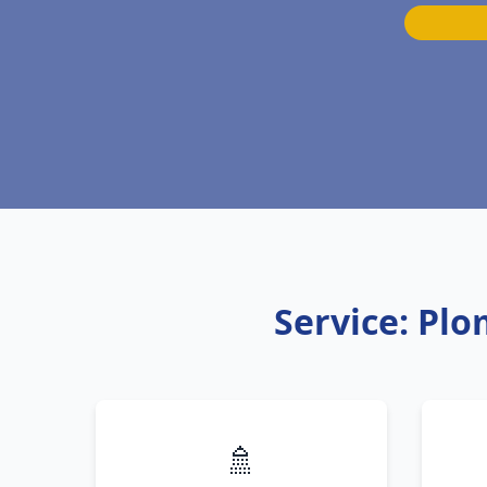
Service: Pl
🚿