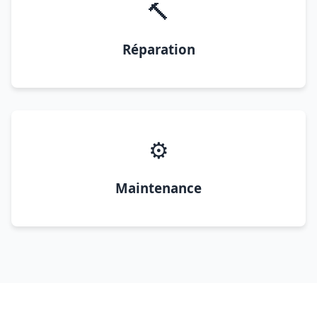
🔨
Réparation
⚙️
Maintenance