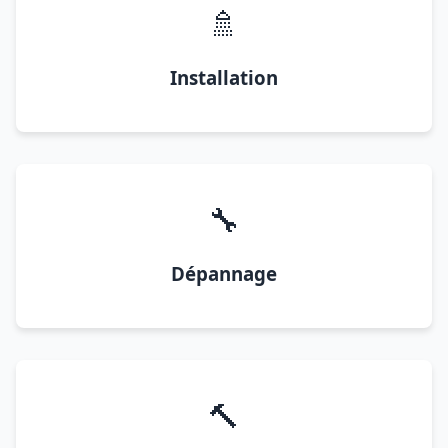
🚿
Installation
🔧
Dépannage
🔨