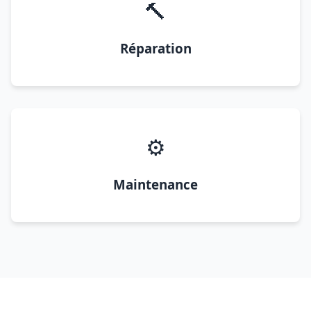
🔨
Réparation
⚙️
Maintenance