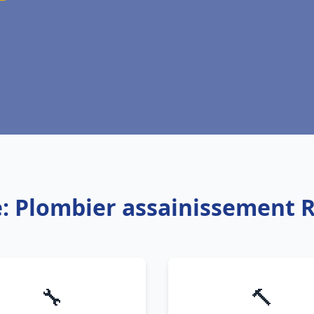
e: Plombier assainissement 
🔧
🔨