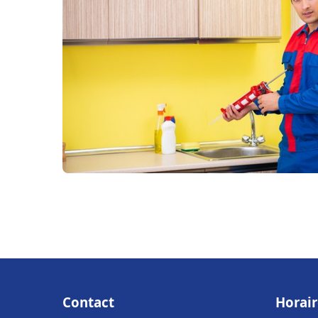
Contact
Horair