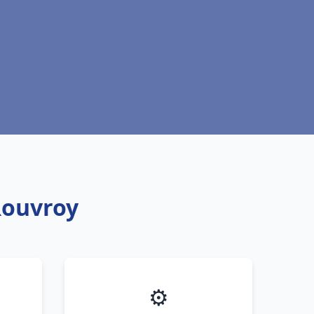
Rouvroy
⚙️