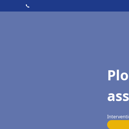
📞
Pl
as
Intervent