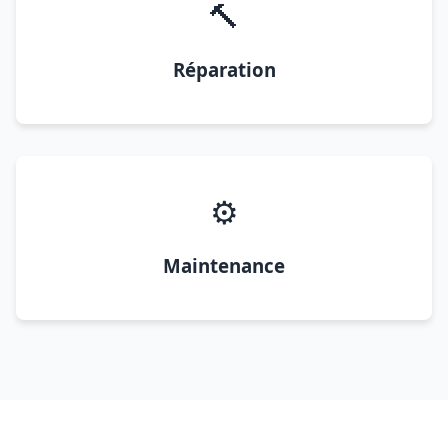
🔨
Réparation
⚙️
Maintenance