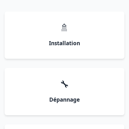
🚿
Installation
🔧
Dépannage