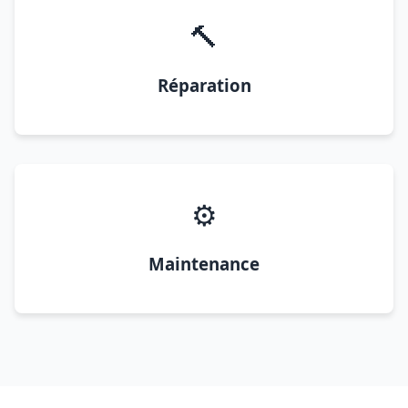
🔨
Réparation
⚙️
Maintenance