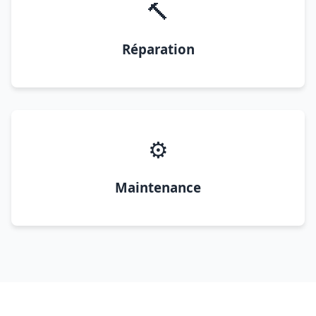
🔨
Réparation
⚙️
Maintenance