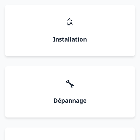
🚿
Installation
🔧
Dépannage