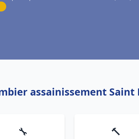
ombier assainissement Saint 
🔧
🔨