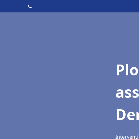
📞
Pl
as
Den
Interventi