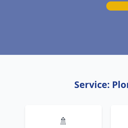
Service: Pl
🚿