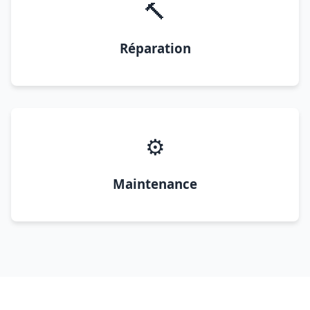
🔨
Réparation
⚙️
Maintenance