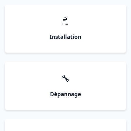
🚿
Installation
🔧
Dépannage