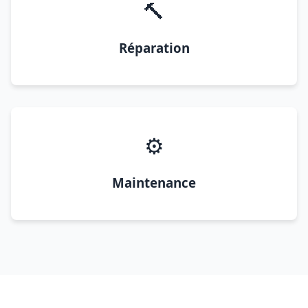
🔨
Réparation
⚙️
Maintenance