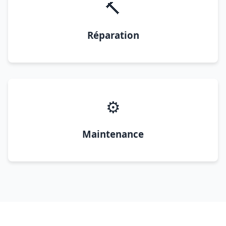
🔨
Réparation
⚙️
Maintenance