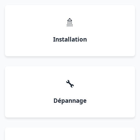
🚿
Installation
🔧
Dépannage