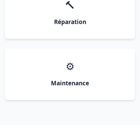
🔨
Réparation
⚙️
Maintenance