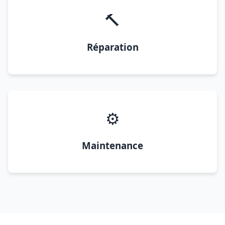
🔨
Réparation
⚙️
Maintenance