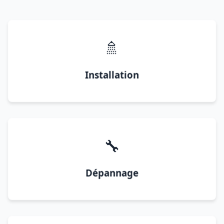
🚿
Installation
🔧
Dépannage