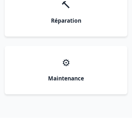
🔨
Réparation
⚙️
Maintenance