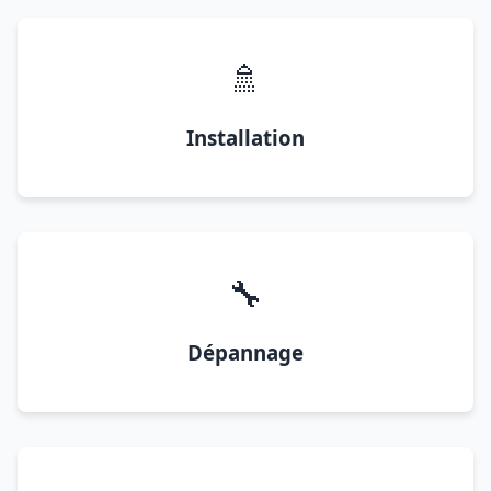
🚿
Installation
🔧
Dépannage