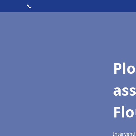
📞
Pl
as
Flo
Interventi