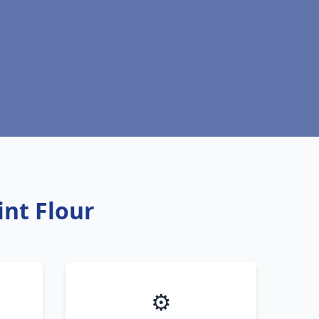
int Flour
⚙️