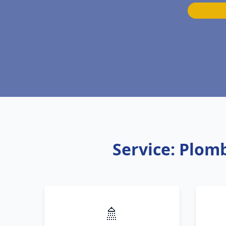
Service: Plomb
🚿