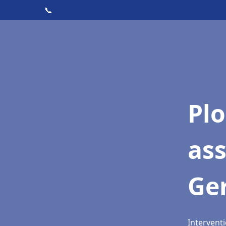
📞
Pl
as
Ger
Interventi