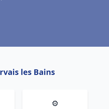
rvais les Bains
⚙️