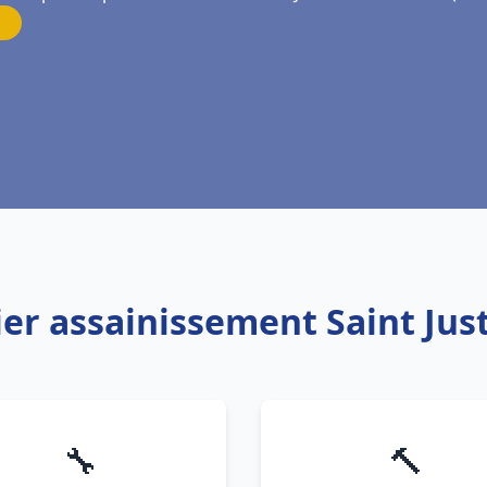
ier assainissement Saint Jus
🔧
🔨