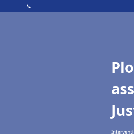
📞
Pl
as
Jus
Interventi