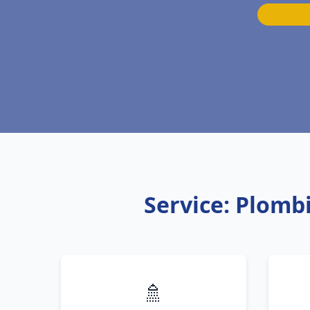
Service: Plomb
🚿