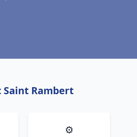
t Saint Rambert
⚙️