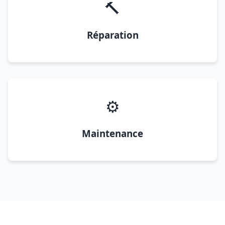
🔨
Réparation
⚙️
Maintenance