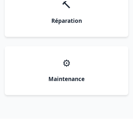
🔨
Réparation
⚙️
Maintenance