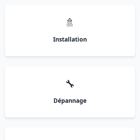
🚿
Installation
🔧
Dépannage