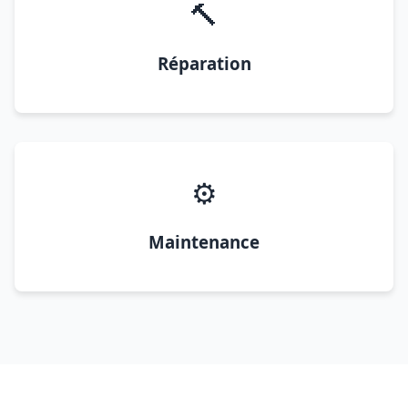
🔨
Réparation
⚙️
Maintenance