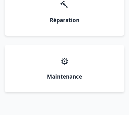
🔨
Réparation
⚙️
Maintenance