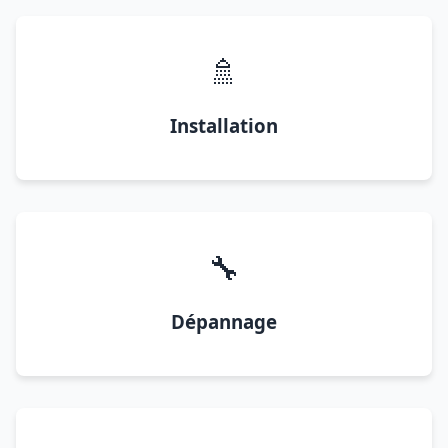
🚿
Installation
🔧
Dépannage