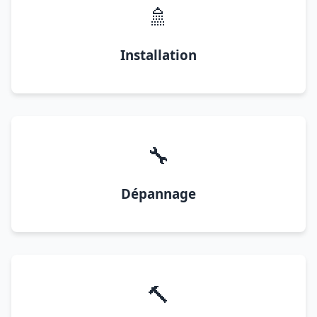
🚿
Installation
🔧
Dépannage
🔨