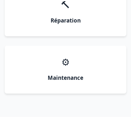
🔨
Réparation
⚙️
Maintenance