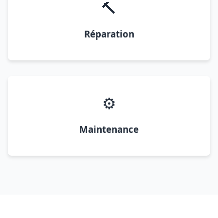
🔨
Réparation
⚙️
Maintenance