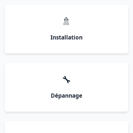
🚿
Installation
🔧
Dépannage