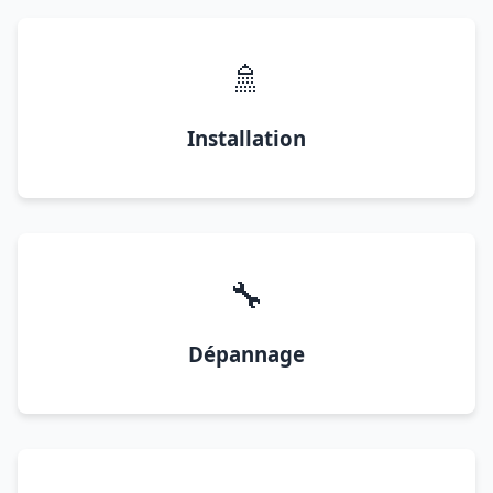
🚿
Installation
🔧
Dépannage