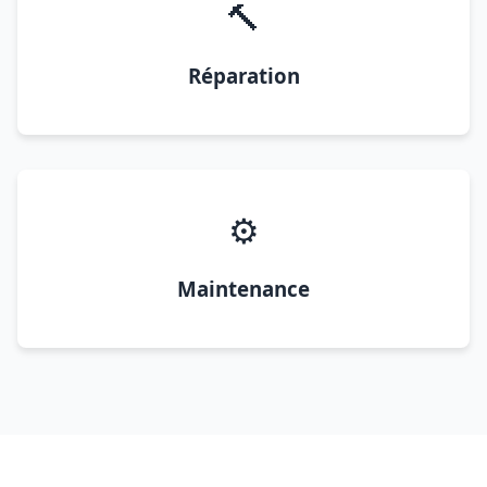
🔨
Réparation
⚙️
Maintenance