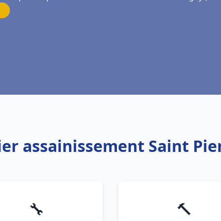
ier assainissement Saint Pie
🔧
🔨