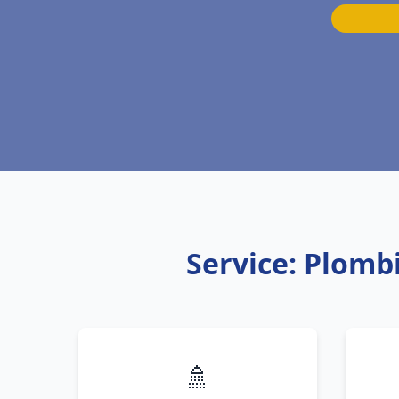
Service: Plomb
🚿