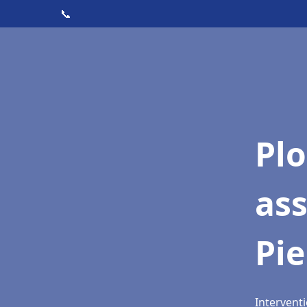
📞
Pl
as
Pie
Interventi