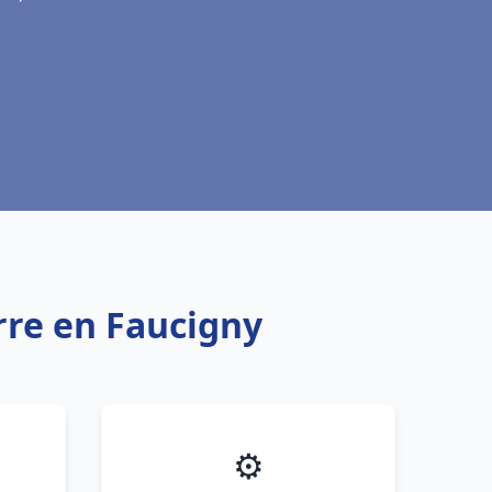
rre en Faucigny
⚙️