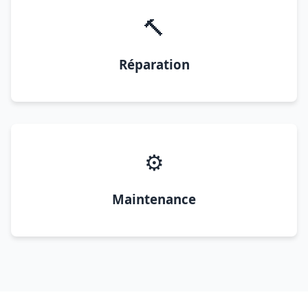
🔨
Réparation
⚙️
Maintenance