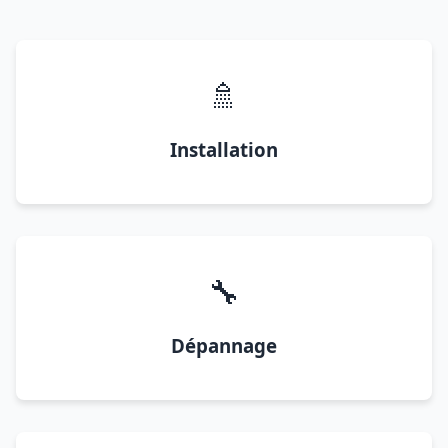
🚿
Installation
🔧
Dépannage