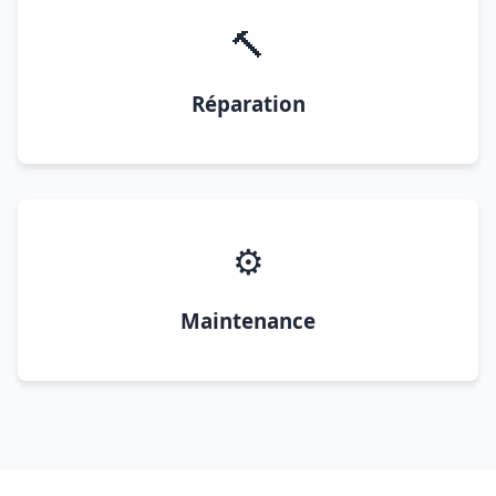
🔨
Réparation
⚙️
Maintenance