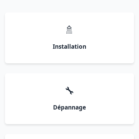
🚿
Installation
🔧
Dépannage