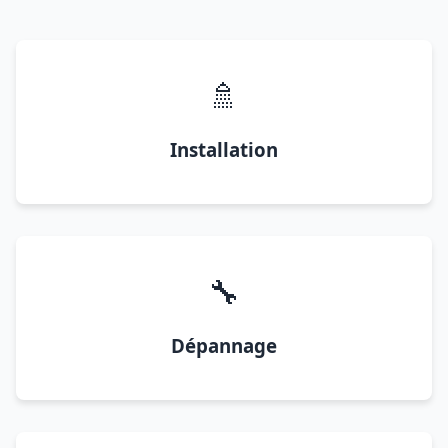
🚿
Installation
🔧
Dépannage