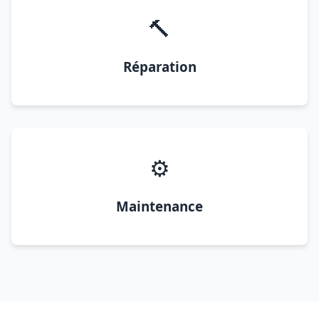
🔨
Réparation
⚙️
Maintenance