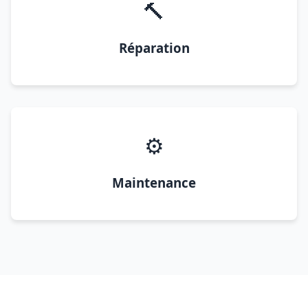
🔨
Réparation
⚙️
Maintenance