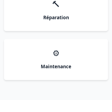
🔨
Réparation
⚙️
Maintenance