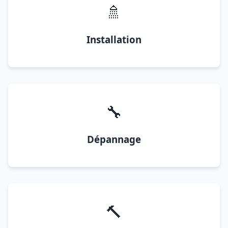
🚿
Installation
🔧
Dépannage
🔨