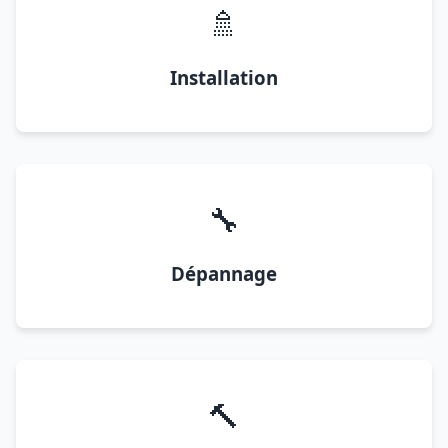
🚿
Installation
🔧
Dépannage
🔨