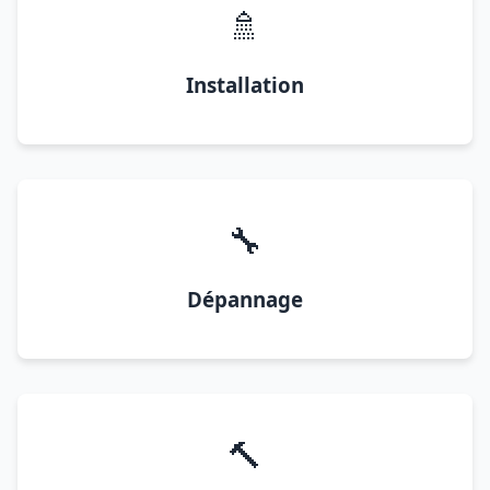
🚿
Installation
🔧
Dépannage
🔨