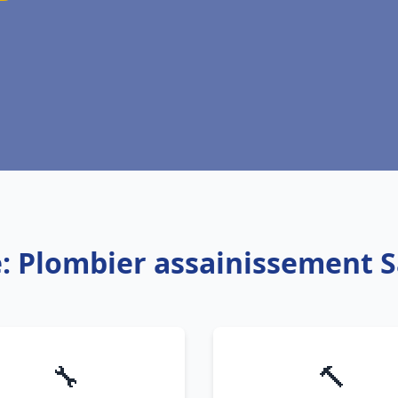
e: Plombier assainissement 
🔧
🔨