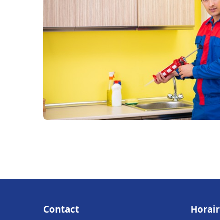
Contact
Horair