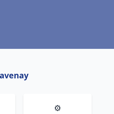
Savenay
⚙️