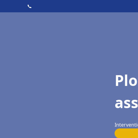
📞
Pl
as
Intervent