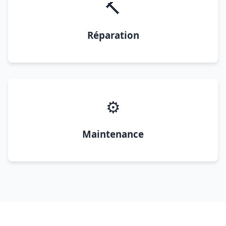
🔨
Réparation
⚙️
Maintenance