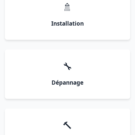
🚿
Installation
🔧
Dépannage
🔨