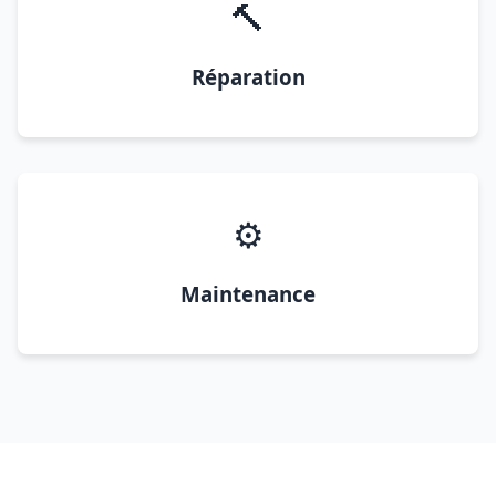
🔨
Réparation
⚙️
Maintenance