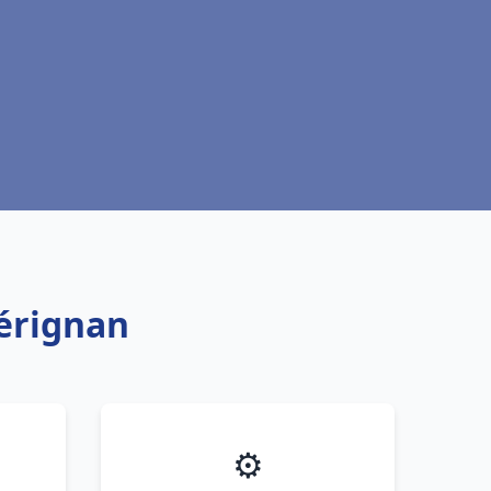
Sérignan
⚙️