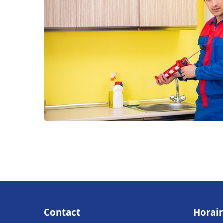
Contact
Horair