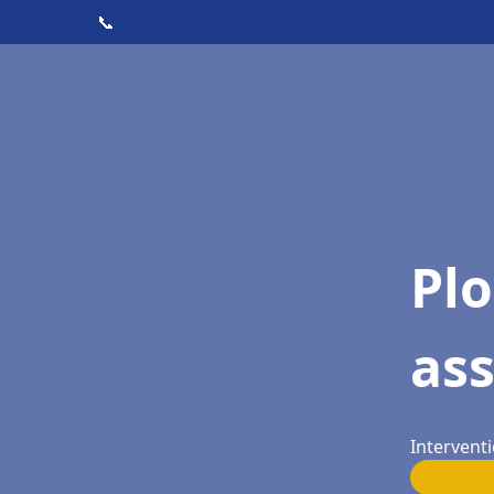
📞
Pl
as
Interventi