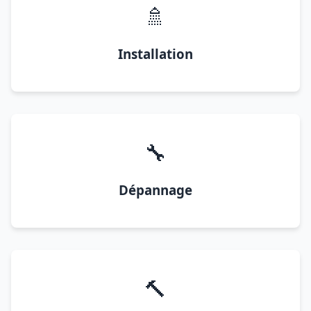
🚿
Installation
🔧
Dépannage
🔨