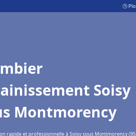
🕒 Pl
ombier
ainissement Soisy
us Montmorency
ion rapide et professionnelle à Soisy sous Montmorency (95