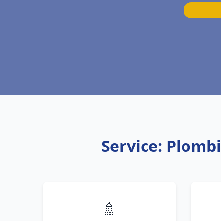
Service: Plomb
🚿