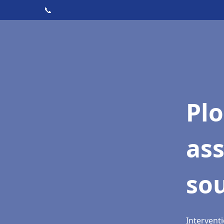
📞
Pl
ass
so
Intervent