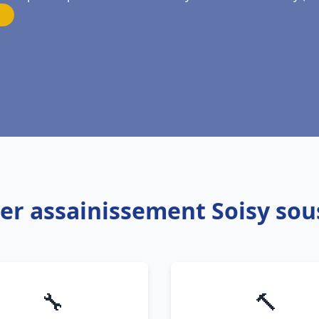
ier assainissement Soisy s
🔧
🔨