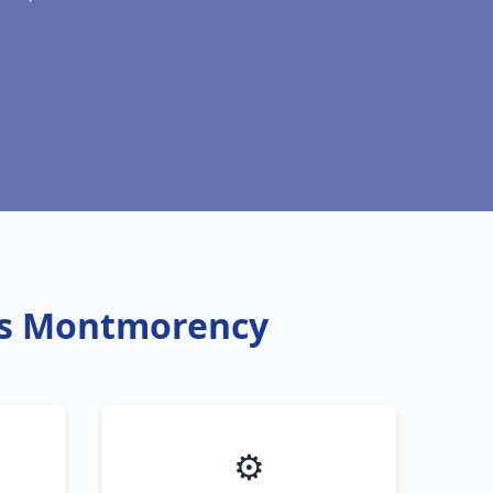
ous Montmorency
⚙️