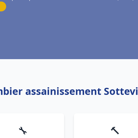
mbier assainissement Sottevi
🔧
🔨