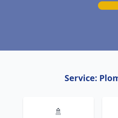
Service: Plo
🚿