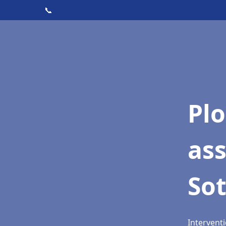
📞
Pl
as
Sot
Interventi