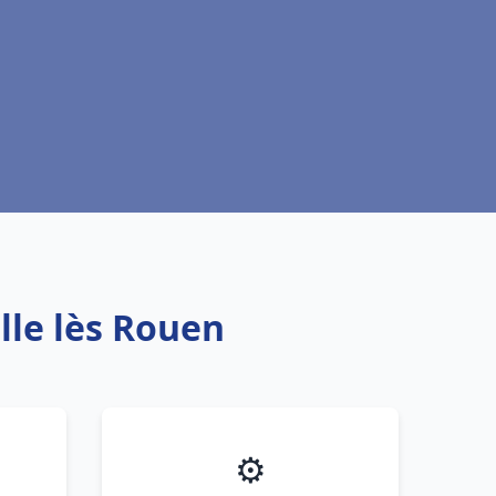
lle lès Rouen
⚙️